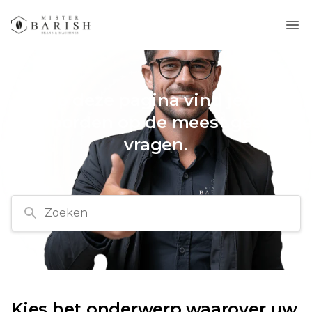
Op deze pagina vind je de
antwoorden op de meest gestelde
vragen.
Zoeken
Kies het onderwerp waarover uw